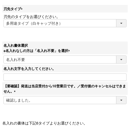
刃先タイプ
(
刃先のタイプをお選びください。
必
須
)
名入れ書体選択
※名入れなしの方は「名入れ不要」を選択
(
必
須
名入れ文字を入力してください。
)
【要確認】発送は当店受付から10営業日です。／受付後のキャンセルはできま
せん。
(
必
須
)
名入れの書体は下記6タイプよりお選びください。