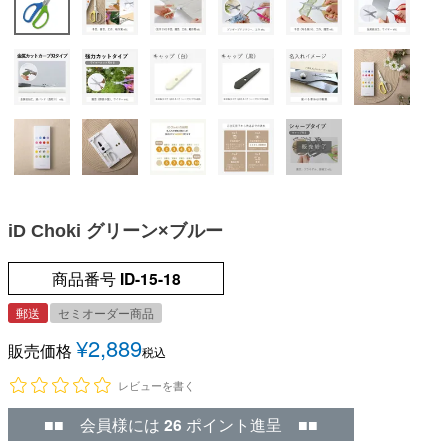
iD Choki グリーン×ブルー
商品番号
ID-15-18
郵送
セミオーダー商品
¥
2,889
販売価格
税込
レビューを書く
■■ 会員様には
26
ポイント進呈 ■■