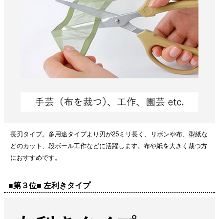
長刃タイプ。多用途タイプより刃が25ミリ長く、リボンや布、型紙な
どのカット、段ボール工作などに活躍します。布や紙を大きく裁つ方
におすすめです。
■第３位■ 左利きタイプ