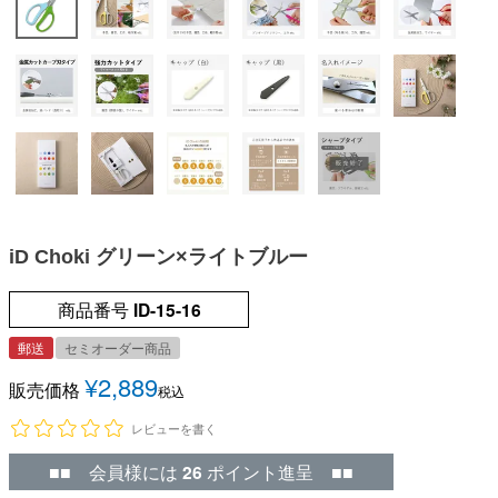
iD Choki グリーン×ライトブルー
商品番号
ID-15-16
郵送
セミオーダー商品
¥
2,889
販売価格
税込
レビューを書く
■■ 会員様には
26
ポイント進呈 ■■