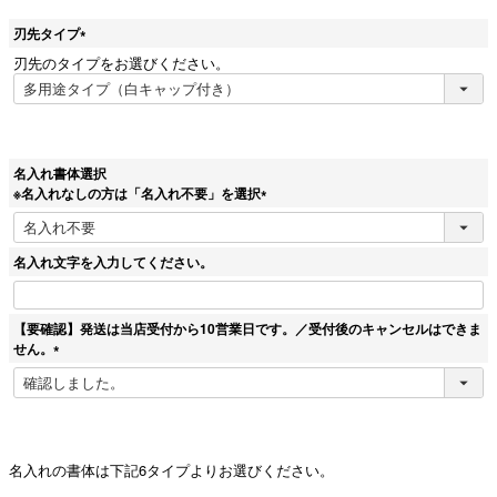
刃先タイプ
(
刃先のタイプをお選びください。
必
須
)
名入れ書体選択
※名入れなしの方は「名入れ不要」を選択
(
必
須
名入れ文字を入力してください。
)
【要確認】発送は当店受付から10営業日です。／受付後のキャンセルはできま
せん。
(
必
須
)
名入れの書体は下記6タイプよりお選びください。