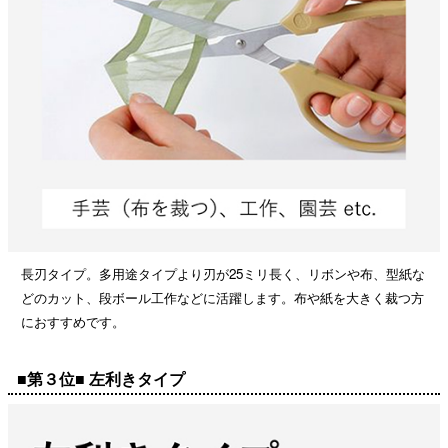
長刃タイプ。多用途タイプより刃が25ミリ長く、リボンや布、型紙な
どのカット、段ボール工作などに活躍します。布や紙を大きく裁つ方
におすすめです。
■第３位■ 左利きタイプ