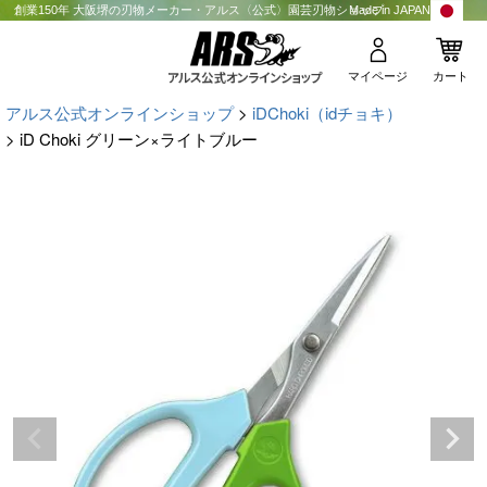
創業150年 大阪堺の刃物メーカー・アルス〈公式〉園芸刃物ショップ
Made in JAPAN
マイページ
カート
アルス公式オンラインショップ
iDChoki（idチョキ）
iD Choki グリーン×ライトブルー