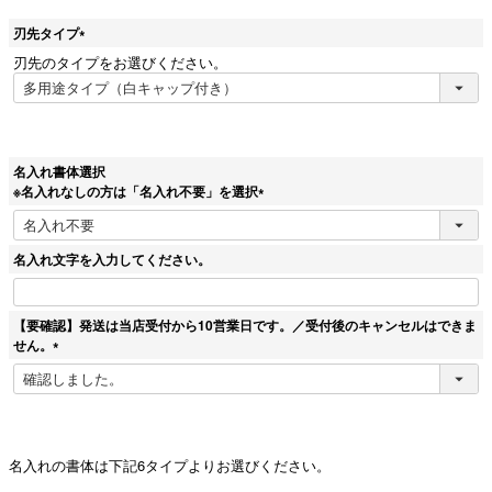
刃先タイプ
(
刃先のタイプをお選びください。
必
須
)
名入れ書体選択
※名入れなしの方は「名入れ不要」を選択
(
必
須
名入れ文字を入力してください。
)
【要確認】発送は当店受付から10営業日です。／受付後のキャンセルはできま
せん。
(
必
須
)
名入れの書体は下記6タイプよりお選びください。