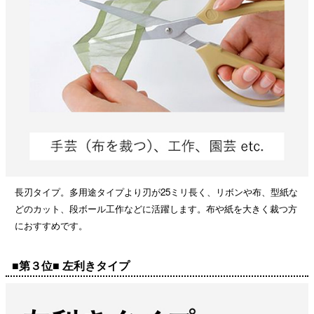
長刃タイプ。多用途タイプより刃が25ミリ長く、リボンや布、型紙な
どのカット、段ボール工作などに活躍します。布や紙を大きく裁つ方
におすすめです。
■第３位■ 左利きタイプ