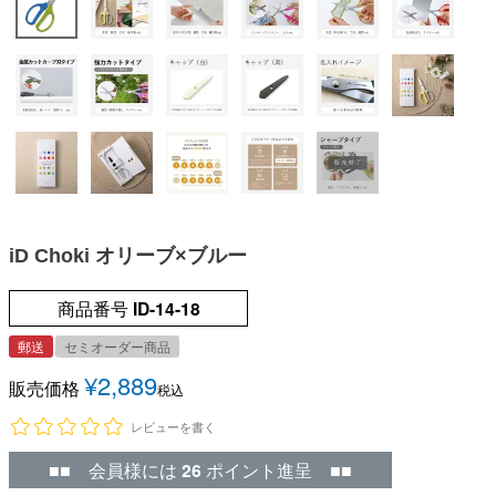
iD Choki オリーブ×ブルー
商品番号
ID-14-18
郵送
セミオーダー商品
¥
2,889
販売価格
税込
レビューを書く
■■ 会員様には
26
ポイント進呈 ■■