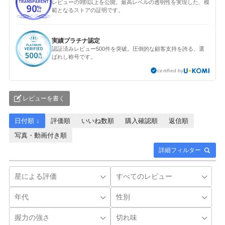
レビューの9割以上を公開。最高レベルの透明性を実現した、模
範となるストアの証明です。
実績プラチナ認定
認証済みレビュー500件を突破。圧倒的な顧客支持を誇る、選
ばれし称号です。
certified by
レビューを書く
日付順 ↓
評価順
いいね数順
購入確認順
返信順
写真・動画付き順
詳細フィルター