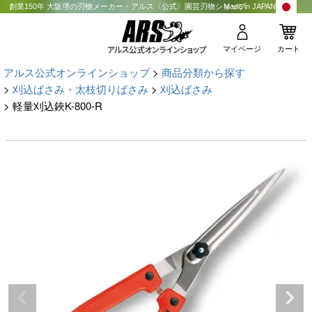
創業150年 大阪堺の刃物メーカー・アルス〈公式〉園芸刃物ショップ
Made in JAPAN
マイページ
カート
アルス公式オンラインショップ
商品分類から探す
刈込ばさみ・太枝切りばさみ
刈込ばさみ
軽量刈込鋏K-800-R