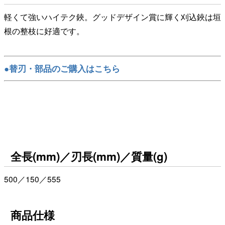
軽くて強いハイテク鋏。グッドデザイン賞に輝く刈込鋏は垣
根の整枝に好適です。
●替刃・部品のご購入はこちら
全長(mm)／刃長(mm)／質量(g)
500／150／555
商品仕様