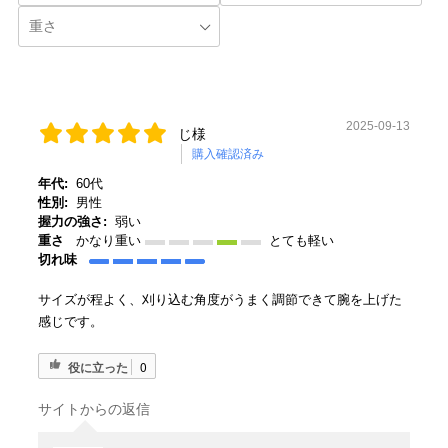
2025-09-13
じ様
購入確認済み
年代:
60代
性別:
男性
握力の強さ:
弱い
重さ
かなり重い
とても軽い
切れ味
サイズが程よく、刈り込む角度がうまく調節できて腕を上げた
感じです。
役に立った
0
サイトからの返信