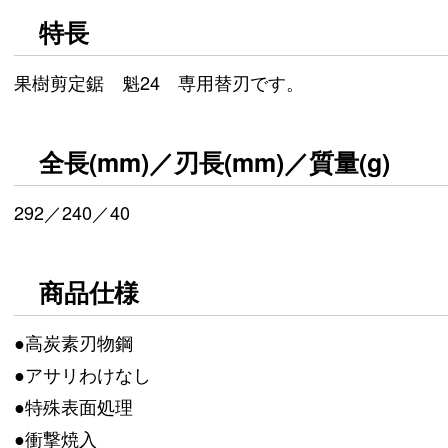
特長
果樹剪定鋸 魁24 専用替刃です。
全長(mm)／刃長(mm)／質量(g)
292／240／40
商品仕様
●高炭素刃物鋼
●アサリわけなし
●特殊表面処理
●衝撃焼入