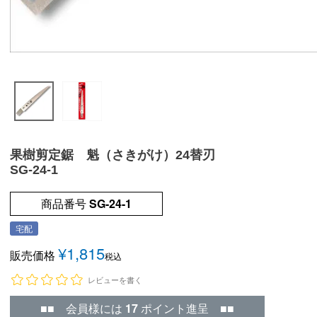
果樹剪定鋸 魁（さきがけ）24替刃
SG-24-1
商品番号
SG-24-1
宅配
¥
1,815
販売価格
税込
レビューを書く
■■ 会員様には
17
ポイント進呈 ■■