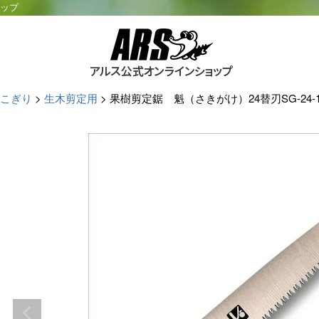
ョップ
こぎり
生木剪定用
果樹剪定鋸 魁（さきがけ）24替刃SG-24-