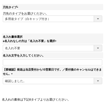
刃先タイプ
(
刃先のタイプをお選びください。
必
須
)
名入れ書体選択
※名入れなしの方は「名入れ不要」を選択
(
必
須
名入れ文字を入力してください。
)
【要確認】発送は当店受付から10営業日です。／受付後のキャンセルはできま
せん。
(
必
須
)
名入れの書体は下記6タイプよりお選びください。