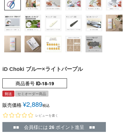
iD Choki ブルー×ライトパープル
商品番号
ID-18-19
郵送
セミオーダー商品
¥
2,889
販売価格
税込
レビューを書く
■■ 会員様には
26
ポイント進呈 ■■