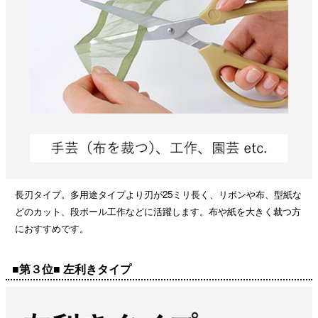
長刃タイプ。多用途タイプより刃が25ミリ長く、リボンや布、型紙な
どのカット、段ボール工作などに活躍します。布や紙を大きく裁つ方
におすすめです。
■第３位■ 左利きタイプ