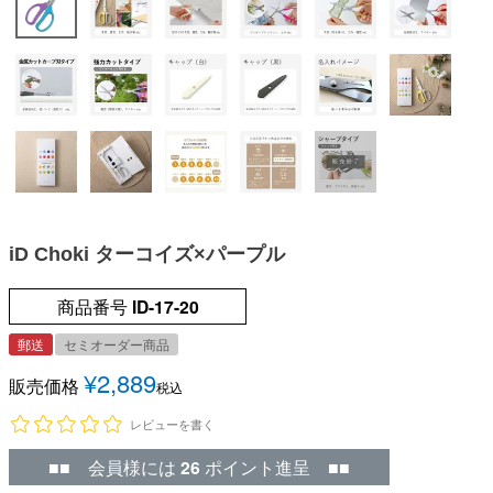
iD Choki ターコイズ×パープル
商品番号
ID-17-20
郵送
セミオーダー商品
¥
2,889
販売価格
税込
レビューを書く
■■ 会員様には
26
ポイント進呈 ■■