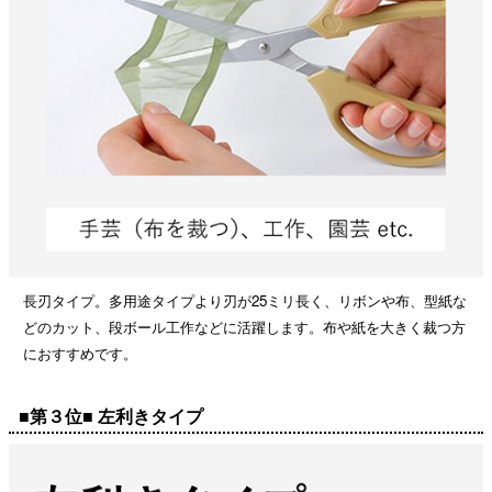
長刃タイプ。多用途タイプより刃が25ミリ長く、リボンや布、型紙な
どのカット、段ボール工作などに活躍します。布や紙を大きく裁つ方
におすすめです。
■第３位■ 左利きタイプ