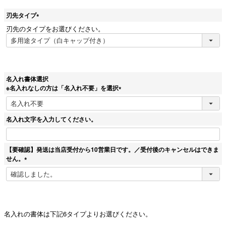
刃先タイプ
(
刃先のタイプをお選びください。
必
須
)
名入れ書体選択
※名入れなしの方は「名入れ不要」を選択
(
必
須
名入れ文字を入力してください。
)
【要確認】発送は当店受付から10営業日です。／受付後のキャンセルはできま
せん。
(
必
須
)
名入れの書体は下記6タイプよりお選びください。