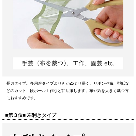
長刃タイプ。多用途タイプより刃が25ミリ長く、リボンや布、型紙な
どのカット、段ボール工作などに活躍します。布や紙を大きく裁つ方
におすすめです。
■第３位■ 左利きタイプ