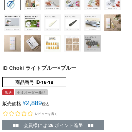
iD Choki ライトブルー×ブルー
商品番号
ID-16-18
郵送
セミオーダー商品
¥
2,889
販売価格
税込
レビューを書く
■■ 会員様には
26
ポイント進呈 ■■