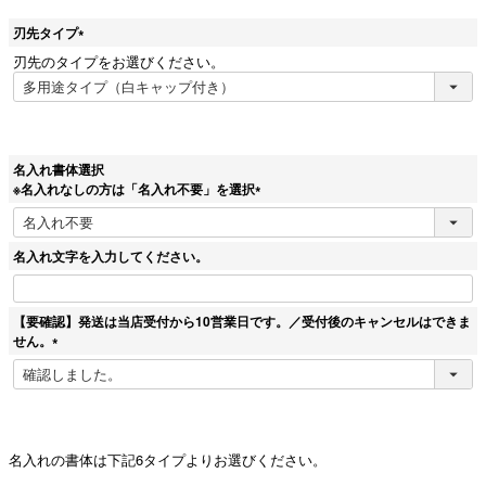
刃先タイプ
(
刃先のタイプをお選びください。
必
須
)
名入れ書体選択
※名入れなしの方は「名入れ不要」を選択
(
必
須
名入れ文字を入力してください。
)
【要確認】発送は当店受付から10営業日です。／受付後のキャンセルはできま
せん。
(
必
須
)
名入れの書体は下記6タイプよりお選びください。