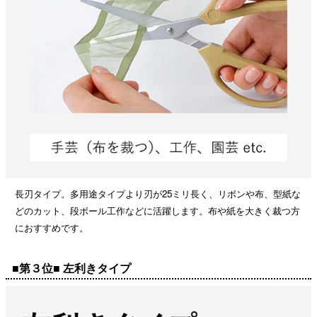
長刃タイプ。多用途タイプより刃が25ミリ長く、リボンや布、型紙な
どのカット、段ボール工作などに活躍します。布や紙を大きく裁つ方
におすすめです。
■第３位■ 左利きタイプ