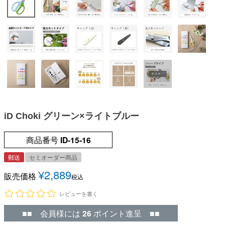
iD Choki グリーン×ライトブルー
商品番号
ID-15-16
郵送
セミオーダー商品
¥
2,889
販売価格
税込
レビューを書く
■■ 会員様には
26
ポイント進呈 ■■