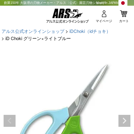
創業150年 大阪堺の刃物メーカー・アルス〈公式〉園芸刃物ショップ
Made in JAPAN
マイページ
カート
アルス公式オンラインショップ
iDChoki（idチョキ）
iD Choki グリーン×ライトブルー