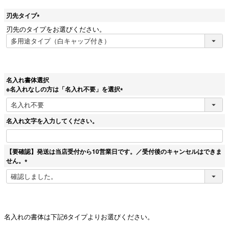
刃先タイプ
(
刃先のタイプをお選びください。
必
須
)
名入れ書体選択
※名入れなしの方は「名入れ不要」を選択
(
必
須
名入れ文字を入力してください。
)
【要確認】発送は当店受付から10営業日です。／受付後のキャンセルはできま
せん。
(
必
須
)
名入れの書体は下記6タイプよりお選びください。