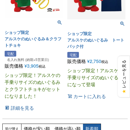
ショップ限定
ショップ限定
アルスケのぬいぐるみ＆クラフ
アルスケのぬいぐるみ トート
トチョキ
バック付
宅配
宅配
名入れ無料 (納期+5営業日)
販売価格
¥
2,750
税込
レビューを見る
販売価格
¥
3,905
税込
ショップ限定！アルスケが
ショップ限定！アルスケの
手乗りサイズのぬいぐるみ
手乗りサイズのぬいぐるみ
になって登場
とクラフトチョキがセット
★
になりました！
カートに入れる
詳細を見る
価格が安い順
価格が高い順
新着順
並び替え