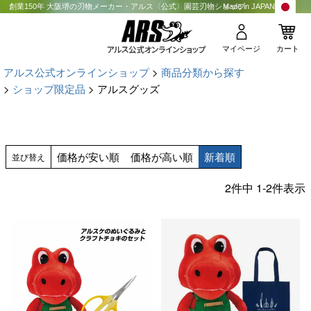
創業150年 大阪堺の刃物メーカー・アルス〈公式〉園芸刃物ショップ
Made in JAPAN
マイページ
カート
アルス公式オンラインショップ
商品分類から探す
ショップ限定品
アルスグッズ
価格が安い順
価格が高い順
新着順
並び替え
2
件中
1
-
2
件表示