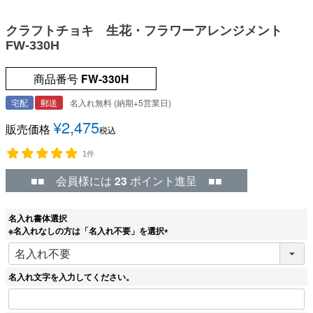
クラフトチョキ 生花・フラワーアレンジメント
FW-330H
商品番号
FW-330H
宅配
郵送
名入れ無料 (納期+5営業日)
¥
2,475
販売価格
税込
1件
■■ 会員様には
23
ポイント進呈 ■■
名入れ書体選択
※名入れなしの方は「名入れ不要」を選択
(
必
須
名入れ文字を入力してください。
)