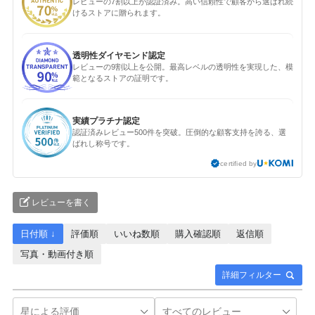
レビューの7割以上が認証済み。高い信頼性で顧客から選ばれ続
けるストアに贈られます。
透明性ダイヤモンド認定
レビューの9割以上を公開。最高レベルの透明性を実現した、模
範となるストアの証明です。
実績プラチナ認定
認証済みレビュー500件を突破。圧倒的な顧客支持を誇る、選
ばれし称号です。
certified by
レビューを書く
日付順 ↓
評価順
いいね数順
購入確認順
返信順
写真・動画付き順
詳細フィルター