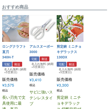
おすすめ商品
ロングクラフト
アルスヌーボー
剪定鋏 ミニチョ
直刃
3000
キデラックス
340H-T
130DX
宅配
郵送
名入れ無料 (納期
宅配
郵送
宅配
郵送
+5営業日)
名入れ無料 (納期
名入れ無料 (納期
+5営業日)
+5営業日)
販売価格
販売価格
販売価格
¥
3,410
¥
3,575
¥
3,300
税込
税込
税込
サビに強いス
長い刃先で文
剪定鋏 ミニチ
テンレスタイ
具使用に最
ョキデラック
プ
適。直刃
ス 切断目安15