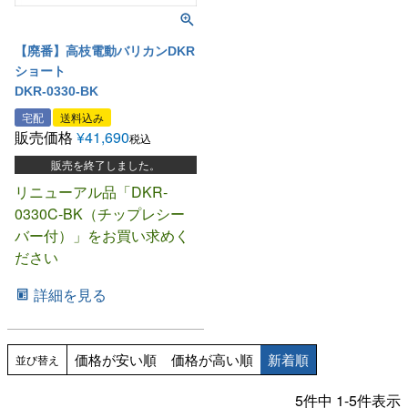
【廃番】高枝電動バリカンDKR
ショート
DKR-0330-BK
宅配
送料込み
販売価格
¥
41,690
税込
販売を終了しました。
リニューアル品「DKR-
0330C-BK（チップレシー
バー付）」をお買い求めく
ださい
詳細を見る
価格が安い順
価格が高い順
新着順
並び替え
5
件中
1
-
5
件表示