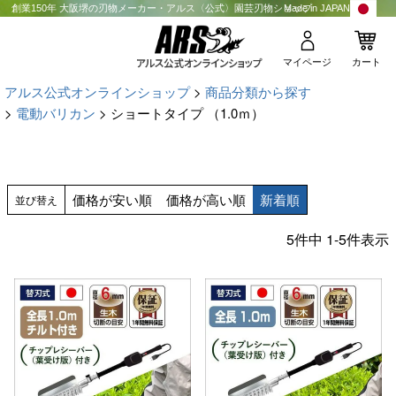
創業150年 大阪堺の刃物メーカー・アルス〈公式〉園芸刃物ショップ
Made in JAPAN
マイページ
カート
アルス公式オンラインショップ
商品分類から探す
電動バリカン
ショートタイプ （1.0ｍ）
価格が安い順
価格が高い順
新着順
並び替え
5
件中
1
-
5
件表示