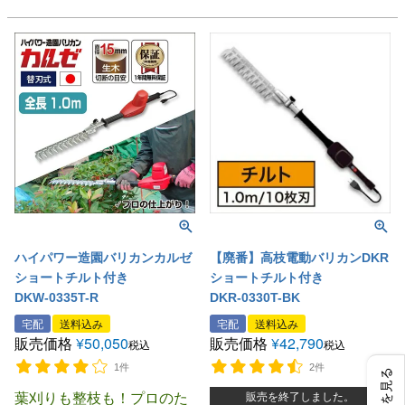
ハイパワー造園バリカンカルゼ
【廃番】高枝電動バリカンDKR
ショートチルト付き
ショートチルト付き
DKW-0335T-R
DKR-0330T-BK
宅配
送料込み
宅配
送料込み
販売価格
¥
50,050
販売価格
¥
42,790
税込
税込
1件
2件
葉刈りも整枝も！プロのた
販売を終了しました。