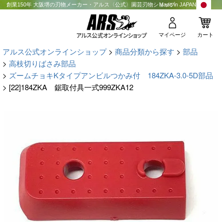
創業150年 大阪堺の刃物メーカー・アルス〈公式〉園芸刃物ショップ
Made in JAPAN
マイページ
カート
アルス公式オンラインショップ
商品分類から探す
部品
高枝切りばさみ部品
ズームチョキKタイプアンビルつかみ付 184ZKA-3.0-5D部品
[22]184ZKA 鋸取付具一式999ZKA12