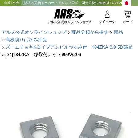
創業150年 大阪堺の刃物メーカー・アルス〈公式〉園芸刃物ショップ
Made in JAPAN
マイページ
カート
アルス公式オンラインショップ
商品分類から探す
部品
高枝切りばさみ部品
ズームチョキKタイプアンビルつかみ付 184ZKA-3.0-5D部品
[24]184ZKA 鋸取付ナット999WZ06