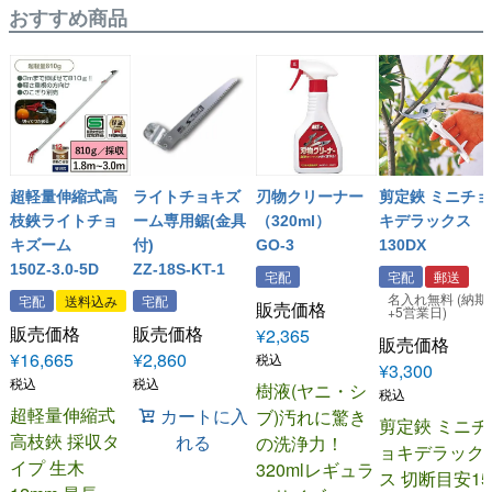
おすすめ商品
超軽量伸縮式高
ライトチョキズ
刃物クリーナー
剪定鋏 ミニチョ
枝鋏ライトチョ
ーム専用鋸(金具
（320ml）
キデラックス
キズーム
付)
GO-3
130DX
150Z-3.0-5D
ZZ-18S-KT-1
宅配
宅配
郵送
名入れ無料 (納期
宅配
送料込み
宅配
販売価格
+5営業日)
販売価格
販売価格
¥
2,365
販売価格
¥
16,665
¥
2,860
税込
¥
3,300
税込
税込
樹液(ヤニ・シ
税込
超軽量伸縮式
カートに入
ブ)汚れに驚き
剪定鋏 ミニチ
高枝鋏 採収タ
れる
の洗浄力！
ョキデラック
イプ 生木
320mlレギュラ
ス 切断目安15