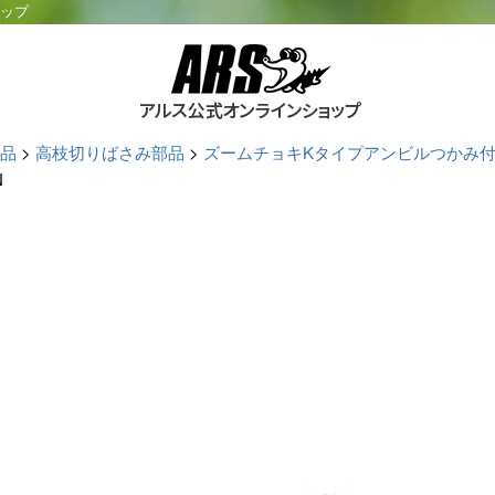
ョップ
品
高枝切りばさみ部品
ズームチョキKタイプアンビルつかみ付 18
N