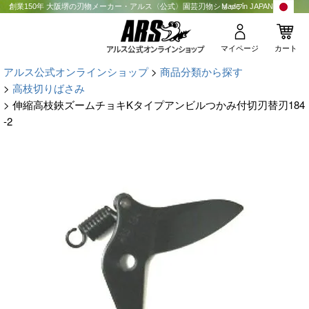
創業150年 大阪堺の刃物メーカー・アルス〈公式〉園芸刃物ショップ
Made in JAPAN
マイページ
カート
アルス公式オンラインショップ
商品分類から探す
高枝切りばさみ
伸縮高枝鋏ズームチョキKタイプアンビルつかみ付切刃替刃184
-2