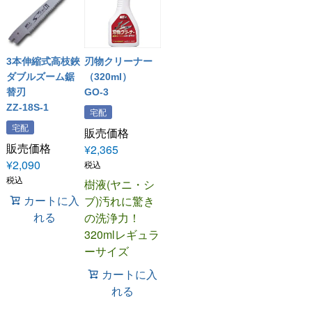
3本伸縮式高枝鋏
刃物クリーナー
ダブルズーム鋸
（320ml）
替刃
GO-3
ZZ-18S-1
宅配
宅配
販売価格
販売価格
¥
2,365
¥
2,090
税込
税込
樹液(ヤニ・シ
カートに入
ブ)汚れに驚き
れる
の洗浄力！
320mlレギュラ
ーサイズ
カートに入
れる