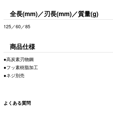
全長(mm)／刃長(mm)／質量(g)
125／60／85
商品仕様
●高炭素刃物鋼
●フッ素樹脂加工
●ネジ別売
よくある質問