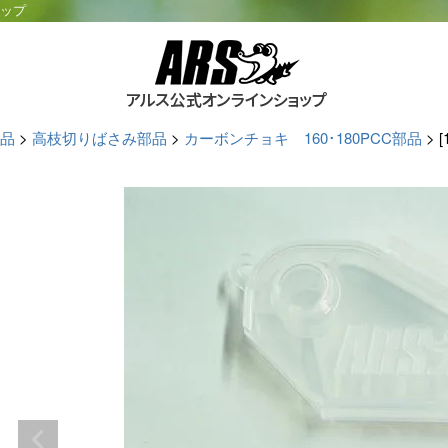
ョップ
品
高枝切りばさみ部品
カーボンチョキ 160･180PCC部品