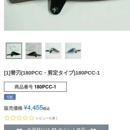
[1]替刃(180PCC・剪定タイプ)180PCC-1
商品番号
180PCC-1
宅配
¥
4,455
販売価格
税込
レビューを書く
■■ 会員様には
41
ポイント進呈 ■■