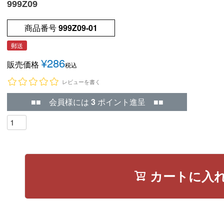
999Z09
商品番号
999Z09-01
郵送
¥
286
販売価格
税込
レビューを書く
■■ 会員様には
3
ポイント進呈 ■■
カートに入