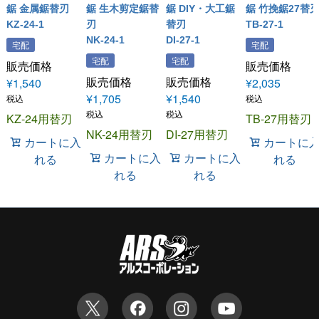
鋸 金属鋸替刃
鋸 生木剪定鋸替
鋸 DIY・大工鋸
鋸 竹挽鋸27替
KZ-24-1
刃
替刃
TB-27-1
NK-24-1
DI-27-1
宅配
宅配
宅配
宅配
販売価格
販売価格
販売価格
販売価格
¥
1,540
¥
2,035
¥
1,705
¥
1,540
税込
税込
税込
税込
KZ-24用替刃
TB-27用替刃
NK-24用替刃
DI-27用替刃
カートに入
カートに
カートに入
カートに入
れる
れる
れる
れる