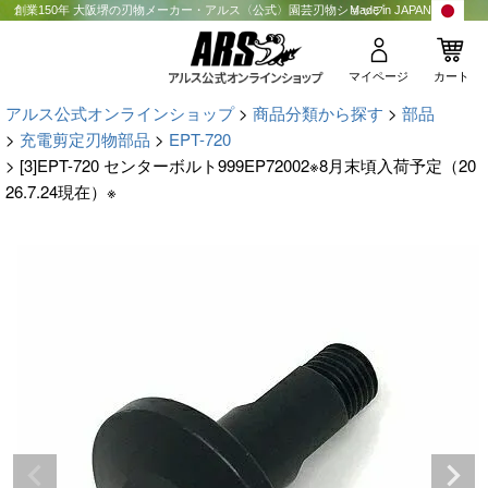
創業150年 大阪堺の刃物メーカー・アルス〈公式〉園芸刃物ショップ
Made in JAPAN
マイページ
カート
アルス公式オンラインショップ
商品分類から探す
部品
充電剪定刃物部品
EPT-720
[3]EPT-720 センターボルト999EP72002※8月末頃入荷予定（20
26.7.24現在）※