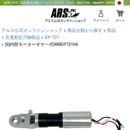
創業150年 大阪堺の刃物メーカー・アルス〈公式〉園芸刃物ショップ
Made in JAPAN
マイページ
カート
アルス公式オンラインショップ
商品分類から探す
部品
充電剪定刃物部品
EP-721
[6]内部モーターギヤ一式999EP72104