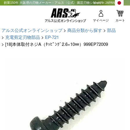
創業150年 大阪堺の刃物メーカー・アルス〈公式〉園芸刃物ショップ
Made in JAPAN
マイページ
カート
アルス公式オンラインショップ
商品分類から探す
部品
充電剪定刃物部品
EP-721
[18]本体取付ネジA（ﾀｯﾋﾟﾝｸﾞ2.6×10㎜）999EP72009