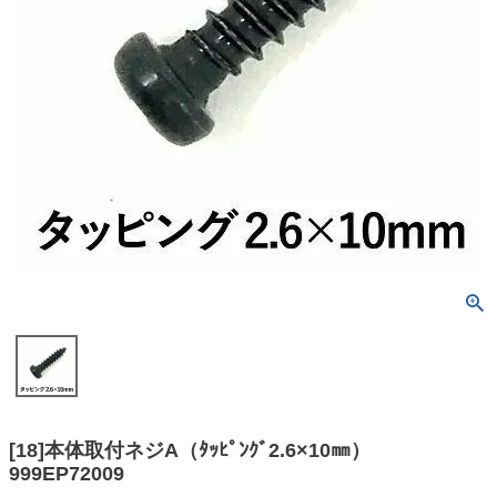
[18]本体取付ネジA（ﾀｯﾋﾟﾝｸﾞ2.6×10㎜）
999EP72009