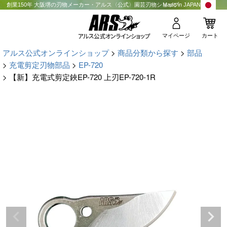
創業150年 大阪堺の刃物メーカー・アルス〈公式〉園芸刃物ショップ
Made in JAPAN
マイページ
カート
アルス公式オンラインショップ
商品分類から探す
部品
充電剪定刃物部品
EP-720
【新】充電式剪定鋏EP-720 上刃EP-720-1R