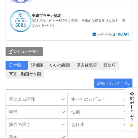
実績プラチナ認定
認証済みレビュー500件を突破。圧倒的な顧客支持を誇る、選
ばれし称号です。
certified by
レビューを書く
日付順 ↓
評価順
いいね数順
購入確認順
返信順
写真・動画付き順
詳細フィルター
レビューを見る
★