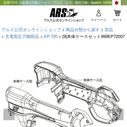
創業150年 大阪堺の刃物メーカー・アルス〈公式〉園芸刃物ショップ
Made in JAPAN
マイページ
カート
アルス公式オンラインショップ
商品分類から探す
部品
充電剪定刃物部品
EP-720
[9]本体ケースセット999EP72007