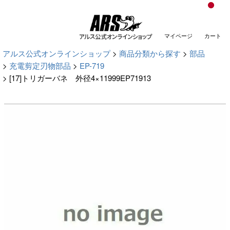
創業150年 大阪堺の刃物メーカー・アルス〈公式〉園芸刃物ショップ
Made in JAPAN
マイページ
カート
アルス公式オンラインショップ
商品分類から探す
部品
充電剪定刃物部品
EP-719
[17]トリガーバネ 外径4×11999EP71913