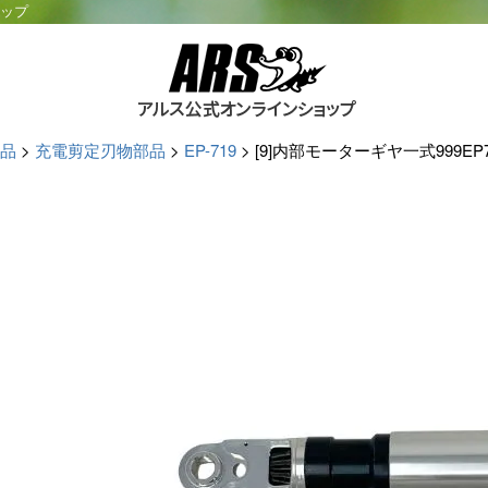
ョップ
品
充電剪定刃物部品
EP-719
[9]内部モーターギヤ一式999EP7