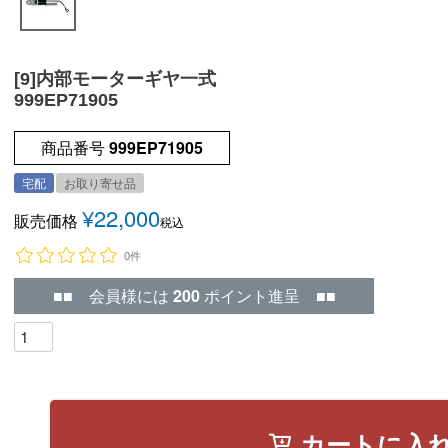
[9]内部モーターギヤ一式
999EP71905
商品番号
999EP71905
宅配
お取り寄せ品
¥
22,000
販売価格
税込
0件
■■ 会員様には
200
ポイント進呈 ■■
カートに入