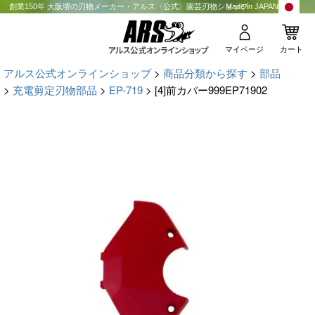
創業150年 大阪堺の刃物メーカー・アルス〈公式〉園芸刃物ショップ
Made in JAPAN
マイページ
カート
アルス公式オンラインショップ
商品分類から探す
部品
充電剪定刃物部品
EP-719
[4]前カバー999EP71902