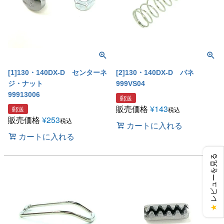
[1]130・140DX-D センターネ
[2]130・140DX-D バネ
ジ・ナット
999VS04
99913006
郵送
販売価格
¥
143
郵送
税込
販売価格
¥
253
税込
カートに入れる
カートに入れる
レビューを見る
★