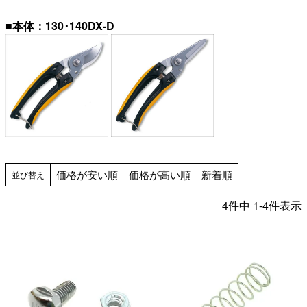
■本体：130･140DX-D
価格が安い順
価格が高い順
新着順
並び替え
4
件中
1
-
4
件表示