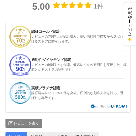
5.00
1件
レビューを見る
認証ゴールド認定
レビューの7割以上が認証済み。高い信頼性で顧客から選ばれ続
★
けるストアに贈られます。
透明性ダイヤモンド認定
レビューの9割以上を公開。最高レベルの透明性を実現した、模
範となるストアの証明です。
実績プラチナ認定
認証済みレビュー500件を突破。圧倒的な顧客支持を誇る、選
ばれし称号です。
certified by
レビューを書く