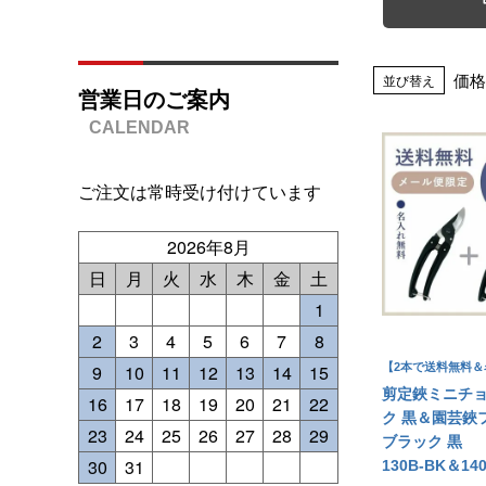
価格
並び替え
営業日のご案内
ご注文は常時受け付けています
2026年8月
日
月
火
水
木
金
土
1
2
3
4
5
6
7
8
9
10
11
12
13
14
15
【2本で送料無料＆
剪定鋏ミニチョ
16
17
18
19
20
21
22
ク 黒＆園芸鋏
23
24
25
26
27
28
29
ブラック 黒
30
31
130B-BK＆14