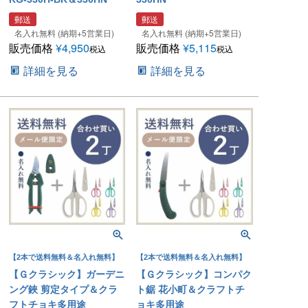
郵送
郵送
名入れ無料 (納期+5営業日)
名入れ無料 (納期+5営業日)
販売価格
¥
4,950
販売価格
¥
5,115
税込
税込
詳細を見る
詳細を見る
【2本で送料無料＆名入れ無料】
【2本で送料無料＆名入れ無料】
【Ｇクラシック】ガーデニ
【Ｇクラシック】コンパク
ング鋏 剪定タイプ＆クラ
ト鋸 花小町＆クラフトチ
フトチョキ多用途
ョキ多用途