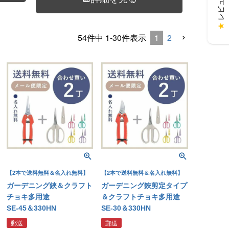
★
1
2
54
件中
1
-
30
件表示
【2本で送料無料＆名入れ無料】
【2本で送料無料＆名入れ無料】
ガーデニング鋏＆クラフト
ガーデニング鋏剪定タイプ
チョキ多用途
＆クラフトチョキ多用途
SE-45＆330HN
SE-30＆330HN
郵送
郵送