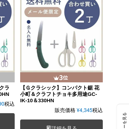
クラ
【Ｇクラシック】コンパクト鋸 花
0HN
小町＆クラフトチョキ多用途
GC-
IK-10＆330HN
90
税込
販売価格
¥
4,345
税込
レビューを見る
詳細を見る