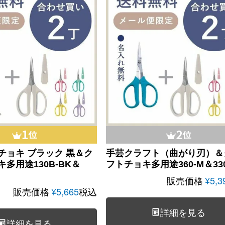
チョキ ブラック 黒＆ク
手芸クラフト（曲がり刃）＆
キ多用途
130B-BK＆
フトチョキ多用途
360-M＆33
販売価格
¥
5,3
販売価格
¥
5,665
税込
詳細を見る
詳細を見る