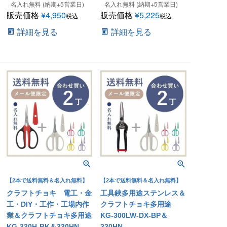
名入れ無料 (納期+5営業日)
名入れ無料 (納期+5営業日)
販売価格
¥
4,950
販売価格
¥
5,225
税込
税込
詳細を見る
詳細を見る
【2本で送料無料＆名入れ無料】
【2本で送料無料＆名入れ無料】
クラフトチョキ 電工・金
工具鋏多用途ステンレス＆
工・DIY・工作・工場内作
クラフトチョキ多用途
業＆クラフトチョキ多用途
KG-300LW-DX-BP＆
KG-330H-BK＆330HN
330HN