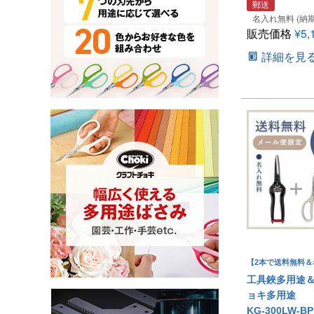
郵送
名入れ無料 (納期
販売価格
¥
5,
詳細を見
【2本で送料無料＆
工具鋏多用途
ョキ多用途
KG-300LW-B