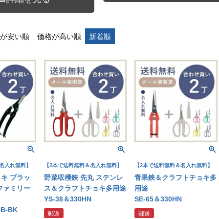
が安い順
価格が高い順
新着順
名入れ無料】
【2本で送料無料＆名入れ無料】
【2本で送料無料＆名入れ無料】
キ ブラッ
野菜収穫鋏 先丸 ステンレ
青果鋏＆クラフトチョキ多
ファミリー
ス＆クラフトチョキ多用途
用途
YS-38＆330HN
SE-65＆330HN
0B-BK
郵送
郵送