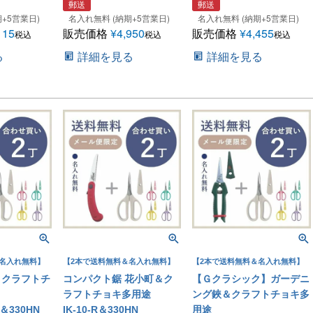
郵送
郵送
+5営業日)
名入れ無料 (納期+5営業日)
名入れ無料 (納期+5営業日)
115
販売価格
¥
4,950
販売価格
¥
4,455
税込
税込
税込
る
詳細を見る
詳細を見る
名入れ無料】
【2本で送料無料＆名入れ無料】
【2本で送料無料＆名入れ無料】
＆クラフトチ
コンパクト鋸 花小町＆ク
【Ｇクラシック】ガーデニ
ラフトチョキ多用途
ング鋏＆クラフトチョキ多
P＆330HN
IK-10-R＆330HN
用途