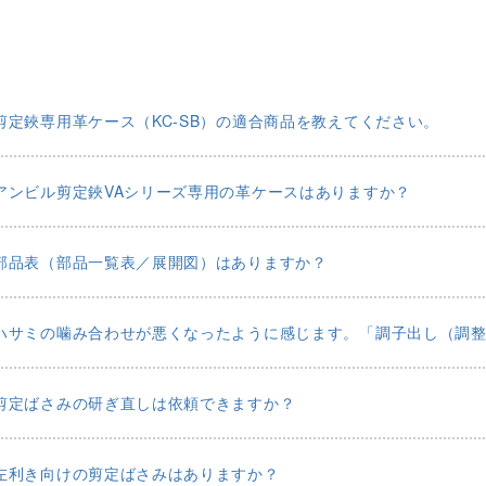
剪定鋏専用革ケース（KC-SB）の適合商品を教えてください。
アンビル剪定鋏VAシリーズ専用の革ケースはありますか？
部品表（部品一覧表／展開図）はありますか？
ハサミの噛み合わせが悪くなったように感じます。「調子出し（調
剪定ばさみの研ぎ直しは依頼できますか？
左利き向けの剪定ばさみはありますか？