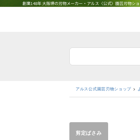
創業148年 大阪堺の刃物メーカー・アルス〈公式〉園芸刃物シ
アルス公式園芸刃物ショップ
剪定ばさみ