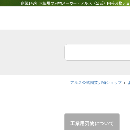
創業148年 大阪堺の刃物メーカー・アルス〈公式〉園芸刃物シ
アルス公式園芸刃物ショップ
工業用刃物について