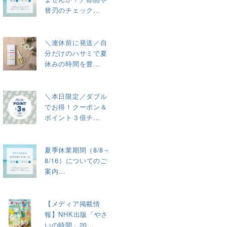
替刃のチェック...
＼連休前に発送／自
分だけのハサミで夏
休みの時間を豊...
＼本日限定／ダブル
でお得！クーポン＆
ポイント３倍チ...
夏季休業期間（8/8～
8/16）についてのご
案内...
【メディア掲載情
報】NHK出版「やさ
いの時間」20...