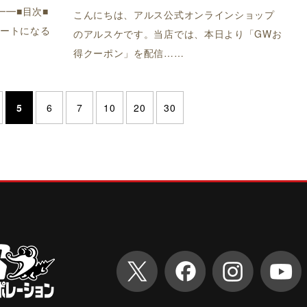
━━■目次■
こんにちは、アルス公式オンラインショップ
アートになる
のアルスケです。当店では、本日より「GWお
得クーポン」を配信……
5
6
7
10
20
30