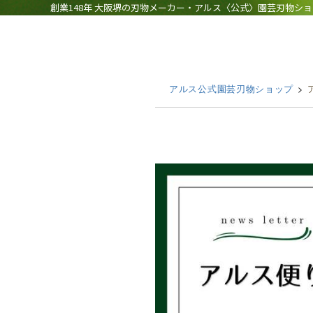
創業148年 大阪堺の刃物メーカー・アルス〈公式〉園芸刃物シ
アルス公式園芸刃物ショップ