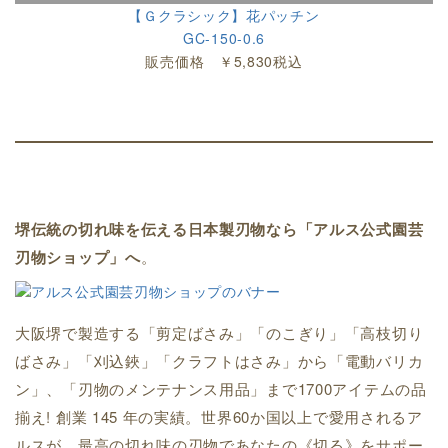
【Ｇクラシック】花パッチン
GC-150-0.6
販売価格 ￥5,830税込
堺伝統の切れ味を伝える日本製刃物なら「アルス公式園芸
刃物ショップ」へ
。
大阪堺で製造する「剪定ばさみ」「のこぎり」「高枝切り
ばさみ」「刈込鋏」「クラフトはさみ」から「電動バリカ
ン」、「刃物のメンテナンス用品」まで1700アイテムの品
揃え! 創業 145 年の実績。世界60か国以上で愛用されるア
ルスが、最高の切れ味の刃物であなたの《切る》をサポー