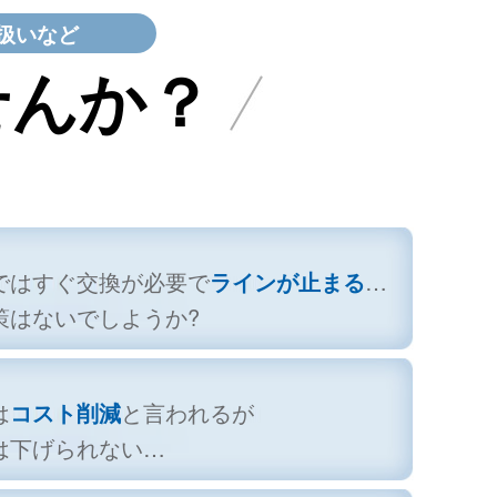
扱いなど
せんか？
ではすぐ交換が必要で
ラインが止まる
…
策はないでしようか?
は
コスト削減
と言われるが
は下げられない…