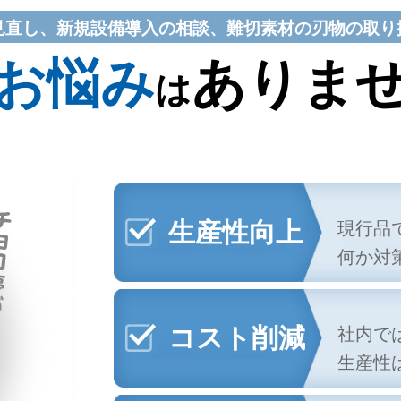
見直し、新規設備導入の相談、難切素材の刃物の取り
お悩み
ありま
は
現行品
生産性向上
何か対
社内で
コスト削減
生産性