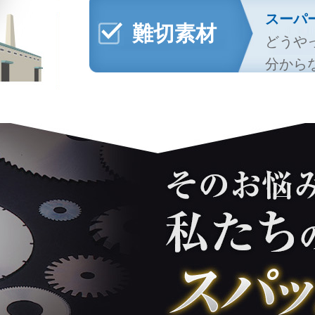
スーパ
難切素材
どうや
分からな