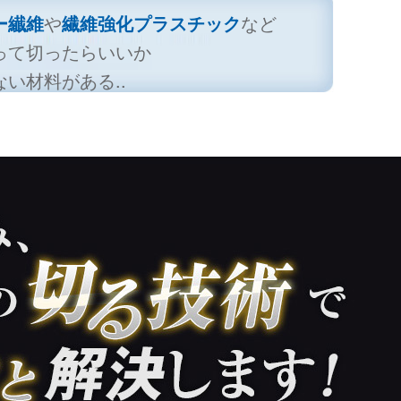
ー纎維
や
繊維強化プラスチック
など
って切ったらいいか
い材料がある..