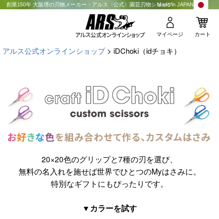
創業150年 大阪堺の刃物メーカー・アルス〈公式〉園芸刃物ショップ
Made in JAPAN
マイページ
カート
アルス公式オンラインショップ
iDChoki（idチョキ）
20×20色のグリップと7種の刃を選び、
無料の名入れを施せば世界でひとつのMyはさみに。
特別なギフトにもぴったりです。
▼カラーを試す