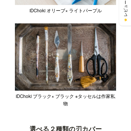
レビューを見る
iDChoki オリーブ× ライトパープル
★
iDChoki ブラック× ブラック ※タッセルは作家私
物
選べる２種類の刃カバー