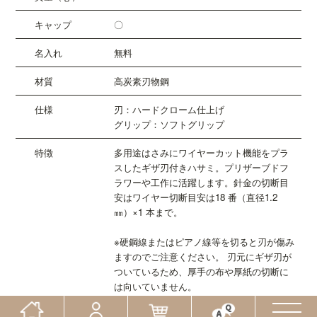
〇
無料
高炭素刃物鋼
刃：ハードクローム仕上げ
グリップ：ソフトグリップ
多用途はさみにワイヤーカット機能をプラ
スしたギザ刃付きハサミ。プリザーブドフ
ラワーや工作に活躍します。針金の切断目
安はワイヤー切断目安は18 番（直径1.2
㎜）×1 本まで。
※硬鋼線またはピアノ線等を切ると刃が傷み
ますのでご注意ください。 刃元にギザ刃が
ついているため、厚手の布や厚紙の切断に
は向いていません。
2026年1月5日発売