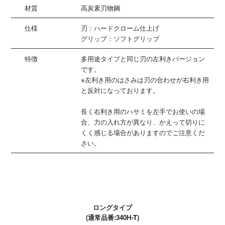
高炭素刃物鋼
刃：ハードクローム仕上げ
グリップ：ソフトグリップ
多用途タイプと同じ刃の左利きバージョン
です。
※左利き用のはさみは刃の合わせが右利き用
と反対になっております。
長く右利き用のハサミを左手でお使いの場
合、力の入れ方が異なり、かえって切りに
くく感じる場合がありますのでご注意くだ
さい。
ロングタイプ
(通常品番:340H-T)