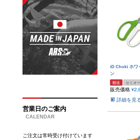
iD Choki 
ン
郵送
セミオ
販売価格
¥
2,
詳細を見
営業日のご案内
ご注文は常時受け付けています