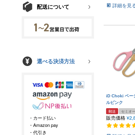
詳細を見
配送について
選べる決済方法
iD Choki 
ルピンク
郵送
セミオ
販売価格
¥
2,
カード払い
Amazon pay
代引き