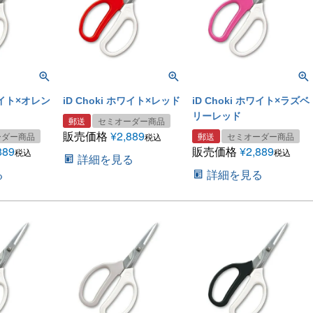
ホワイト×オレン
iD Choki ホワイト×レッド
iD Choki ホワイト×ラズベ
リーレッド
郵送
セミオーダー商品
販売価格
¥
2,889
ーダー商品
郵送
セミオーダー商品
税込
889
販売価格
¥
2,889
税込
税込
詳細を見る
る
詳細を見る