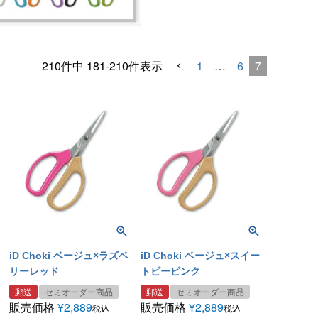
1
…
6
7
210
件中
181
-
210
件表示
iD Choki ベージュ×ラズベ
iD Choki ベージュ×スイー
リーレッド
トピーピンク
郵送
セミオーダー商品
郵送
セミオーダー商品
販売価格
¥
2,889
販売価格
¥
2,889
税込
税込