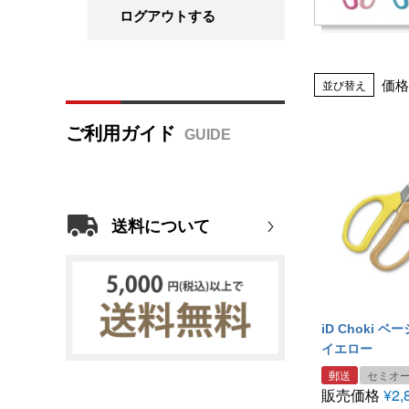
ログアウトする
価格
並び替え
ご利用ガイド
送料について
iD Choki 
イエロー
郵送
セミオ
販売価格
¥
2,