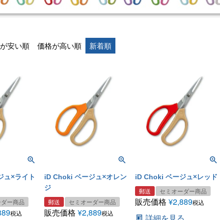
が安い順
価格が高い順
新着順
ベージュ×ライト
iD Choki ベージュ×オレン
iD Choki ベージュ×レッド
ジ
郵送
セミオーダー商品
販売価格
¥
2,889
ーダー商品
郵送
セミオーダー商品
税込
889
販売価格
¥
2,889
税込
税込
詳細を見る