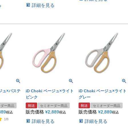
る
詳細を見る
ベージュ×パステ
iD Choki ベージュ×ライト
iD Choki ベージュ×ライト
ピンク
グレー
ーダー商品
郵送
セミオーダー商品
郵送
セミオーダー商品
889
販売価格
¥
2,889
販売価格
¥
2,889
税込
税込
税込
1件
詳細を見る
詳細を見る