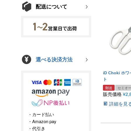
配送について
選べる決済方法
iD Choki 
ト
郵送
セミオ
販売価格
¥
2,
詳細を見
カード払い
Amazon pay
代引き