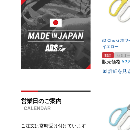
iD Choki 
イエロー
郵送
セミオ
販売価格
¥
2,
詳細を見
営業日のご案内
ご注文は常時受け付けています