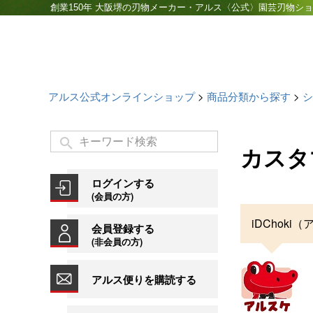
創業150年 大阪堺の刃物メーカー・アルス〈公式〉園芸刃物シ
アルス公式オンラインショップ
商品分類から探す
シ
カスタ
ログインする
(会員の方)
iDCho
会員登録する
(非会員の方)
アルス便りを購読する