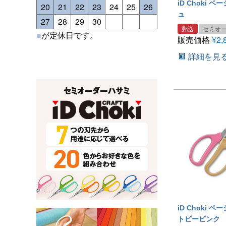
iD Choki 
20
21
22
23
24
25
26
ュ
27
28
29
30
郵送
セミオ
■
が定休日です。
販売価格
¥
2,
詳細を見
iD Choki 
トピーピンク