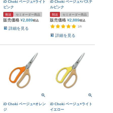
iD Choki ベージュ×ライト
iD Choki ベージュ×パステ
ピンク
ルピンク
郵送
セミオーダー商品
郵送
セミオーダー商品
販売価格
¥
2,889
販売価格
¥
2,889
税込
税込
1件
詳細を見る
詳細を見る
iD Choki ベージュ×オレン
iD Choki ベージュ×ライト
ジ
イエロー