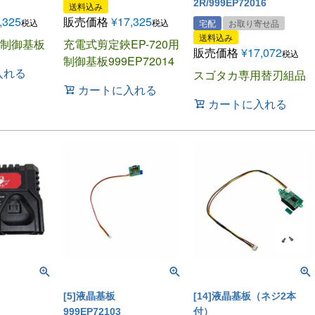
2R/999EP72016
送料込み
,325
販売価格
¥
17,325
税込
税込
宅配
お取り寄せ品
送料込み
制御基板
充電式剪定鋏EP-720用
販売価格
¥
17,072
税込
制御基板999EP72014
入れる
スゴタカ専用替刃組品
カートに入れる
カートに入れる
[5]液晶基板
[14]液晶基板（ネジ2本
999EP72103
付）