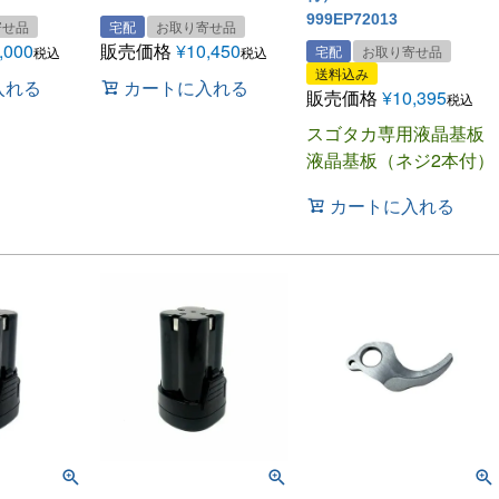
999EP72013
寄せ品
宅配
お取り寄せ品
,000
販売価格
¥
10,450
宅配
お取り寄せ品
税込
税込
送料込み
入れる
カートに入れる
販売価格
¥
10,395
税込
スゴタカ専用液晶基板
液晶基板（ネジ2本付）
カートに入れる