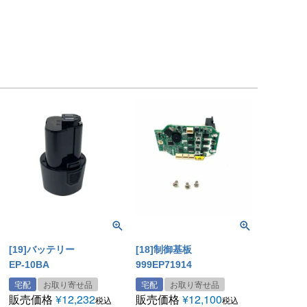
[19]バッテリー
[18]制御基板
EP-10BA
999EP71914
宅配
お取り寄せ品
宅配
お取り寄せ品
販売価格
¥
12,232
販売価格
¥
12,100
税込
税込