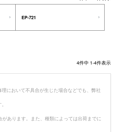
EP-721
4
件中
1
-
4
件表示
修理において不具合が生じた場合などでも、弊社
す。
場合があります。また、種類によっては出荷までに