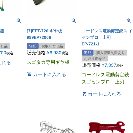
基盤
[7]EPT-720 ギヤ板
コードレス電動剪定鋏スゴ
999EP72006
センプロ 上刃
EP-721-1
寄せ品
宅配
お取り寄せ品
700
販売価格
¥
6,930
宅配
購入個数制限あり
税込
税込
お取り寄せ品
スゴタカ専用ギヤ板
入れる
販売価格
¥
7,337
税込
カートに入れる
コードレス電動剪定鋏
スゴセンプロ 上刃
カートに入れる