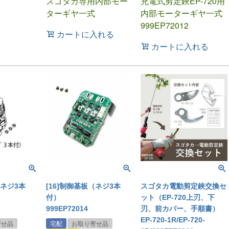
スゴタカ専用内部モー
充電式剪定鋏EP-720用
ターギヤ一式
内部モーターギヤ一式
999EP72012
カートに入れる
カートに入れる
（ネジ3本
[16]制御基板（ネジ3本
スゴタカ電動剪定鋏交換セ
付）
ット（EP-720上刃、下
999EP72014
刃、前カバー、手順書）
EP-720-1R/EP-720-
寄せ品
宅配
お取り寄せ品