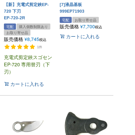
【新】充電式剪定鋏EP-
[7]液晶基板
720 下刃
999EP71903
EP-720-2R
宅配
お取り寄せ品
販売価格
¥
7,700
宅配
購入個数制限あり
税込
お取り寄せ品
カートに入れる
販売価格
¥
8,745
税込
1件
充電式剪定鋏スゴセン
EP-720 専用替刃（下
刃）
カートに入れる