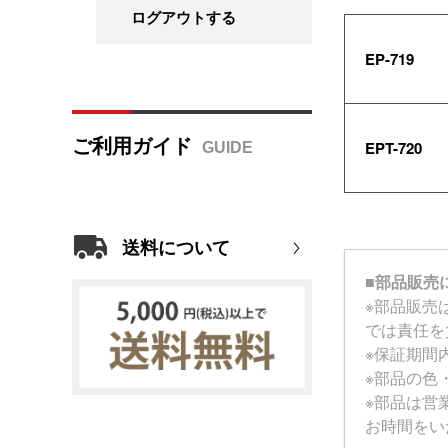
ログアウトする
EP-719
ご利用ガイド
EPT-720
送料について
■部品販売
※部品販売
では責任を
※保証期間
※部品の色
※部品は営
お時間をい