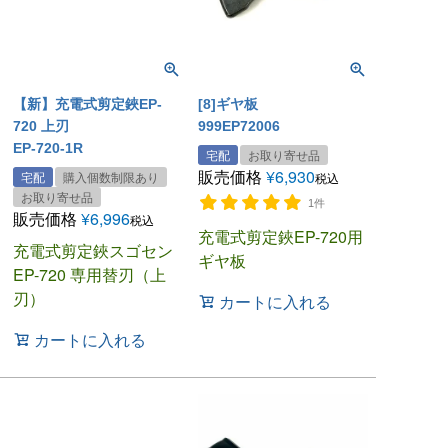
【新】充電式剪定鋏EP-
[8]ギヤ板
720 上刃
999EP72006
EP-720-1R
宅配
お取り寄せ品
販売価格
¥
6,930
宅配
購入個数制限あり
税込
お取り寄せ品
1件
販売価格
¥
6,996
税込
充電式剪定鋏EP-720用
充電式剪定鋏スゴセン
ギヤ板
EP-720 専用替刃（上
刃）
カートに入れる
カートに入れる