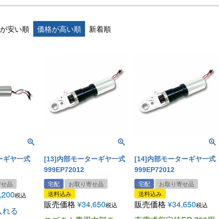
が安い順
価格が高い順
新着順
ターギヤ一式
[13]内部モーターギヤ一式
[14]内部モーターギヤ一式
999EP72012
999EP72012
寄せ品
宅配
お取り寄せ品
宅配
お取り寄せ品
,200
送料込み
送料込み
税込
販売価格
¥
34,650
販売価格
¥
34,650
税込
税込
入れる