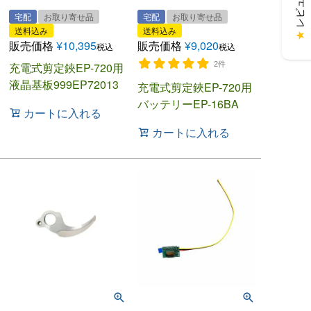
宅配
お取り寄せ品
宅配
お取り寄せ品
送料込み
送料込み
★
販売価格
¥
10,395
販売価格
¥
9,020
税込
税込
充電式剪定鋏EP-720用
2件
液晶基板999EP72013
充電式剪定鋏EP-720用
バッテリーEP-16BA
カートに入れる
カートに入れる