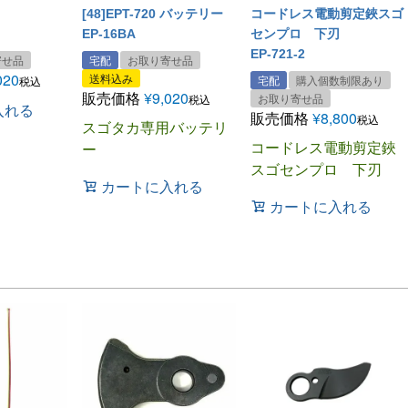
[48]EPT-720 バッテリー
コードレス電動剪定鋏スゴ
EP-16BA
センプロ 下刃
EP-721-2
寄せ品
宅配
お取り寄せ品
020
送料込み
宅配
購入個数制限あり
税込
販売価格
¥
9,020
お取り寄せ品
税込
入れる
販売価格
¥
8,800
税込
スゴタカ専用バッテリ
コードレス電動剪定鋏
ー
スゴセンプロ 下刃
カートに入れる
カートに入れる