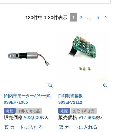
1
2
…
5
130
件中
1
-
30
件表示
[9]内部モーターギヤ一式
[14]制御基板
999EP71905
999EP72112
宅配
お取り寄せ品
宅配
お取り寄せ品
販売価格
¥
22,000
販売価格
¥
17,600
税込
税込
カートに入れる
カートに入れる