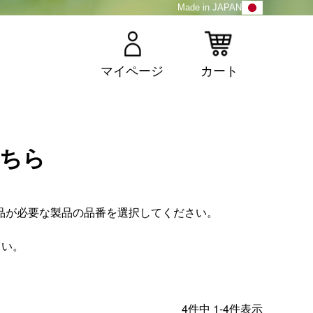
Made in JAPAN
マイページ
カート
こちら
品が必要な製品の品番を選択してください。
さい。
4
件中
1
-
4
件表示