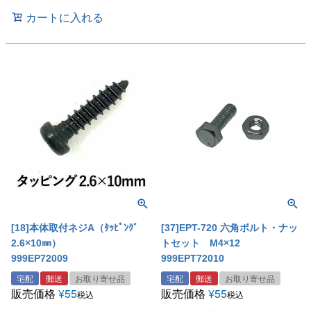
カートに入れる
[18]本体取付ネジA（ﾀｯﾋﾟﾝｸﾞ
[37]EPT-720 六角ボルト・ナッ
2.6×10㎜）
トセット M4×12
999EP72009
999EPT72010
宅配
郵送
お取り寄せ品
宅配
郵送
お取り寄せ品
販売価格
¥
55
販売価格
¥
55
税込
税込