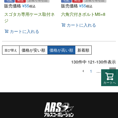
販売価格
¥
55
販売価格
¥
55
税込
税込
六角穴付きボルトM5×8
スゴタカ専用ケース取付ネ
ジ
カートに入れる
カートに入れる
価格が安い順
価格が高い順
新着順
並び替え
130
件中
121
-
130
件表示
1
…
4
5
カートへ