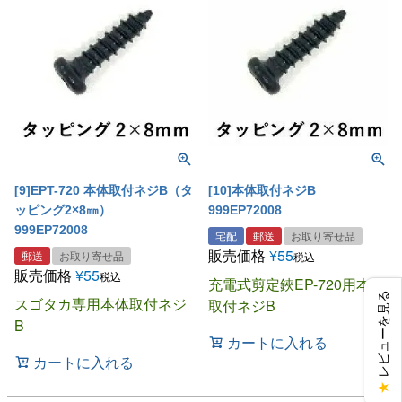
[9]EPT-720 本体取付ネジB（タ
[10]本体取付ネジB
ッピング2×8㎜）
999EP72008
999EP72008
宅配
郵送
お取り寄せ品
販売価格
¥
55
郵送
お取り寄せ品
税込
販売価格
¥
55
税込
充電式剪定鋏EP-720用本体
レビューを見る
スゴタカ専用本体取付ネジ
取付ネジB
B
カートに入れる
カートに入れる
★