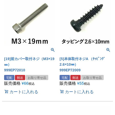
[19]前カバー取付ネジ（M3×19
[5]本体取付ネジA （ﾀｯﾋﾟﾝｸﾞ
㎜）
2.6×10㎜）
999EP72010
999EP72009
宅配
郵送
お取り寄せ品
宅配
郵送
お取り寄せ品
販売価格
¥
66
販売価格
¥
55
税込
税込
カートに入れる
カートに入れる