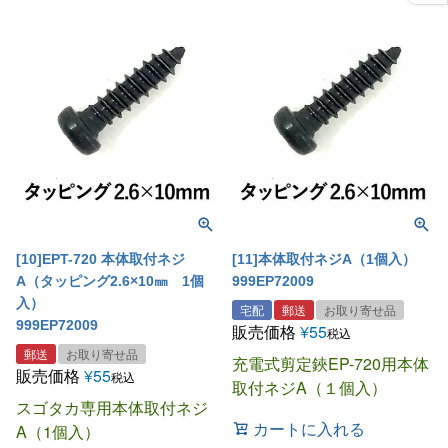
[10]EPT-720 本体取付ネジ
[11]本体取付ネジA（1個入）
A（タッピング2.6×10㎜ 1個
999EP72009
入）
宅配
郵送
お取り寄せ品
999EP72009
販売価格
¥
55
税込
郵送
お取り寄せ品
充電式剪定鋏EP-720用本体
販売価格
¥
55
税込
取付ネジA（１個入）
スゴタカ専用本体取付ネジ
カートに入れる
A（1個入）