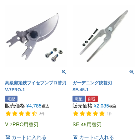
高級剪定鋏ブイセブンプロ替刃
ガーデニング鋏替刃
V-7PRO-1
SE-45-1
宅配
宅配
郵送
販売価格
¥
4,785
販売価格
¥
2,035
税込
税込
3件
1件
V-7PRO用替刃
SE-45用替刃
カートに入れる
カートに入れる