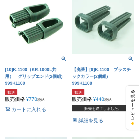
[10]K-1100（KR-1000L共
【廃番】[9]K-1100 プラスチ
用） グリップエンド(2個組)
ックカラー(2個組)
999K1109
999K1108
郵送
郵送
レビューを見る
販売価格
¥
770
販売価格
¥
440
税込
税込
カートに入れる
販売を終了しました。
詳細を見る
★