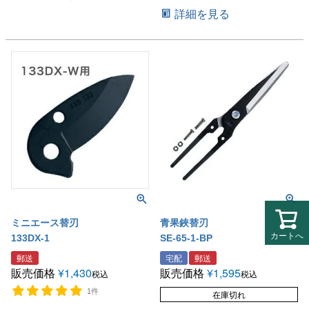
詳細を見る
ミニエース替刃
青果鋏替刃
カートへ
133DX-1
SE-65-1-BP
郵送
宅配
郵送
販売価格
¥
1,430
販売価格
¥
1,595
税込
税込
1件
在庫切れ