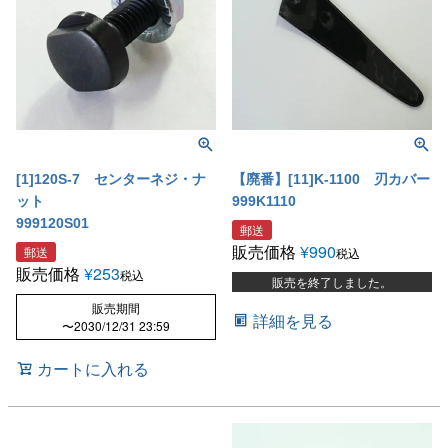
[1]120S-7 センターネジ・ナ
【廃番】[11]K-1100 刃カバー
ット
999K1110
999120S01
郵送
販売価格
¥
990
郵送
税込
販売価格
¥
253
税込
販売を終了しました。
販売期間
詳細を見る
〜
2030/12/31 23:59
カートに入れる