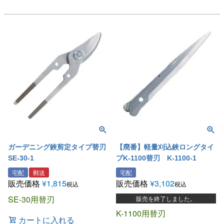
ガーデニング鋏剪定タイプ替刃
【廃番】軽量刈込鋏ロングタイ
SE-30-1
プK-1100替刃 K-1100-1
宅配
郵送
宅配
販売価格
¥
1,815
販売価格
¥
3,102
税込
税込
SE-30用替刃
販売を終了しました。
K-1100用替刃
カートに入れる