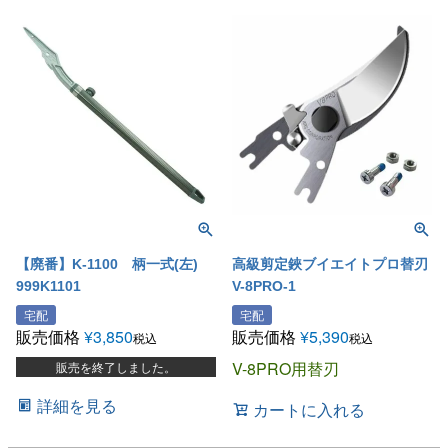
【廃番】K-1100 柄一式(左)
高級剪定鋏ブイエイトプロ替刃
999K1101
V-8PRO-1
宅配
宅配
販売価格
¥
3,850
販売価格
¥
5,390
税込
税込
V-8PRO用替刃
販売を終了しました。
詳細を見る
カートに入れる