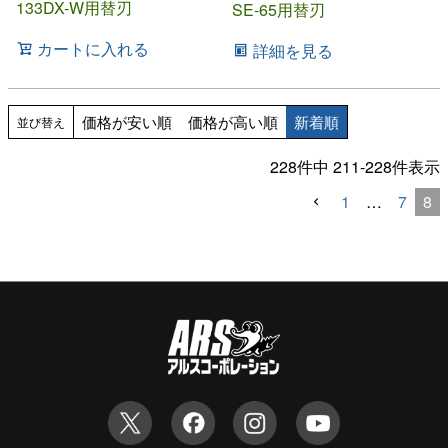
133DX-W用替刃
SE-65用替刃
カートに入れる
詳細を見る
価格が安い順
価格が高い順
新着順
並び替え
228
件中
211
-
228
件表示
1
…
7
8