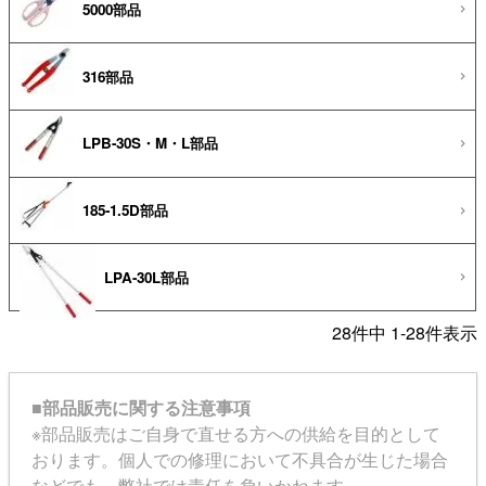
5000部品
316部品
LPB-30S・M・L部品
185-1.5D部品
LPA-30L部品
28
件中
1
-
28
件表示
■部品販売に関する注意事項
※部品販売はご自身で直せる方への供給を目的として
おります。個人での修理において不具合が生じた場合
などでも、弊社では責任を負いかねます。