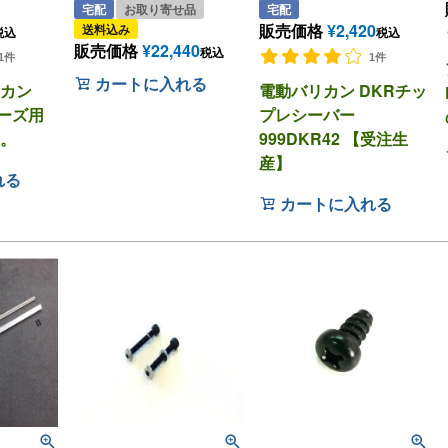
宅配
お取り寄せ品
宅配
販売価格
¥
2,420
送料込み
税込
税込
販売価格
¥
22,440
税込
1件
1件
カートに入れる
カン
電動バリカン DKRチッ
リーズ用
プレシーバー
。
999DKR42 【受注生
産】
れる
カートに入れる