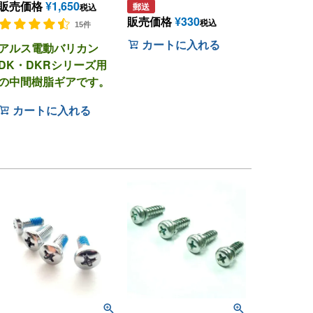
販売価格
¥
1,650
郵送
税込
販売価格
¥
330
税込
15件
カートに入れる
アルス電動バリカン
DK・DKRシリーズ用
の中間樹脂ギアです。
カートに入れる