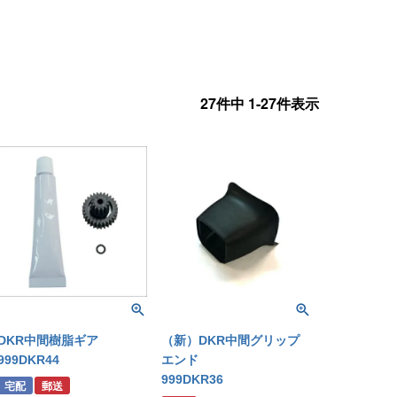
27
件中
1
-
27
件表示
DKR中間樹脂ギア
（新）DKR中間グリップ
999DKR44
エンド
999DKR36
宅配
郵送