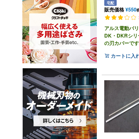
宅配
販売価格
¥
550
アルス電動バリ
DK・DKRシ
の刃カバーです
カートに入