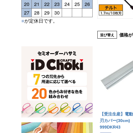
20
21
22
23
24
25
26
27
28
29
30
■
が定休日です。
価格が
並び替え
【受注生産】電動
刃カバー(30cm)
999DKR43